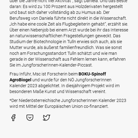
über die Jahre nicht viel Aktivität“, sagt Daniela. Und das Beste
daran: Es wird zu 100 Prozent aus Holzderivaten hergestellt
und baut sich daher vollständig ab zu Humus ab. Der
Berufsweg von Daniela führte nicht direkt in die Wissenschaft.
„Ich habe eine coole Zeit als Flugbegleiterin gehabt“, erzählt sie.
Über einen Nebenjob bei einem Arzt wurde bei ihr das Interesse
an naturwissenschaftlichen Fragestellungen geweckt. Das
Studium der Biotechnologie in Tulln erwies sich auch, als sie
Mutter wurde, als äußerst familienfreundlich. Was sie sonst
noch am Forschungsstandort Tulln schätzt und wie man
gerade in der Wissenschaft aus Fehlern lernen kann, erfahren
Sie im JungforscherInnen-Kalender-Piccast.
Frau Inführ, Msc ist Forscherin beim
BOKU-Spinoff
AgroBiogel
und wurde für den NÖ JungforscherInnen
Kalender 2023 abgelichtet. In diesjährigem Projekt wird im
besonderen Maße Kunst und Wissenschaft vereint.
*Der Niederösterreichische JungforscherInnen Kalender 2023
wird mit Mittel der Europäischen Union co-finanziert.