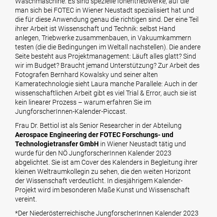
Waschmaschine. Es sind spezielle Ionentriebwerke, auf die
man sich bei FOTEC in Wiener Neustadt spezialisiert hat und
die für diese Anwendung genau die richtigen sind. Der eine Teil
ihrer Arbeit ist Wissenschaft und Technik: selbst Hand
anlegen, Triebwerke zusammenbauen, in Vakuumkammern
testen (die die Bedingungen im Weltall nachstellen). Die andere
Seite besteht aus Projektmanagement: Läuft alles glatt? Sind
wir im Budget? Braucht jemand Unterstützung? Zur Arbeit des
Fotografen Bernhard Kowalsky und seiner alten
Kameratechnologie sieht Laura manche Parallele: Auch in der
wissenschaftlichen Arbeit gibt es viel Trial & Error, auch sie ist
kein linearer Prozess – warum erfahren Sie im
JungforscherInnen-Kalender-Piccast.
Frau Dr. Bettiol ist als Senior Researcher in der Abteilung
Aerospace Engineering der FOTEC Forschungs- und
Technologietransfer GmbH
in Wiener Neustadt tätig und
wurde für den NÖ JungforscherInnen Kalender 2023
abgelichtet. Sie ist am Cover des Kalenders in Begleitung ihrer
kleinen Weltraumkollegin zu sehen, die den weiten Horizont
der Wissenschaft verdeutlicht. In diesjährigem Kalender-
Projekt wird im besonderen Maße Kunst und Wissenschaft
vereint.
*Der Niederösterreichische JungforscherInnen Kalender 2023