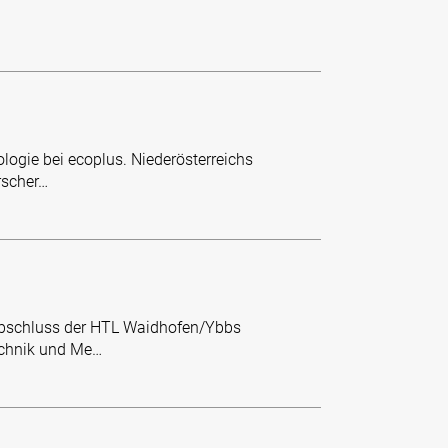
ogie bei ecoplus. Niederösterreichs
rscher…
Abschluss der HTL Waidhofen/Ybbs
echnik und Me…